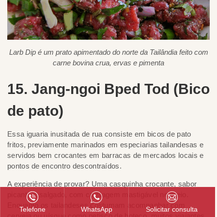
Larb Dip é um prato apimentado do norte da Tailândia feito com
carne bovina crua, ervas e pimenta
15. Jang-ngoi Bped Tod (Bico
de pato)
Essa iguaria inusitada de rua consiste em bicos de pato
fritos, previamente marinados em especiarias tailandesas e
servidos bem crocantes em barracas de mercados locais e
pontos de encontro descontraídos.
A experiência de provar? Uma casquinha crocante, sabor
picante e salgado, com cartilagem mastigável no meio.
Enquanto os tailandeses costumam acompanhar com
Telefone
WhatsApp
Solicitar consulta
cerveja ou uísque como petisco de boteco, muitos viajantes