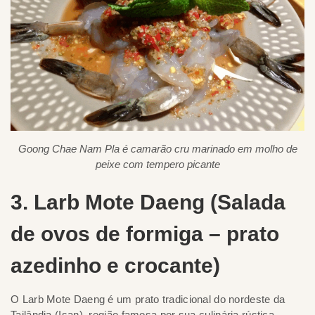
Goong Chae Nam Pla é camarão cru marinado em molho de
peixe com tempero picante
3. Larb Mote Daeng (Salada
de ovos de formiga – prato
azedinho e crocante)
O Larb Mote Daeng é um prato tradicional do nordeste da
Tailândia (Isan), região famosa por sua culinária rústica,