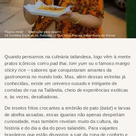
Página inicial
Inspiração para viagem
19 Comidas Exóticas da Tailândia: O Que Você Precisa Saber Antes de Provar
Quando pensamos na culinária tailandesa, logo vêm à mente
pratos icônicos como
pad thai
,
tom yum
ou o famoso
mango
sticky rice
– sabores que conquistaram amantes da
gastronomia no mundo todo. Mas, além dessas estrelas já
conhecidas, existe um universo ousado e intrigante de
comidas de rua na Tailândia, cheio de experiências exóticas
e, às vezes, desafiadoras.
De insetos fritos crocantes a embrião de pato (
balut
) e larvas
de abelha assadas, essas iguarias não apenas despertam
curiosidade, mas também revelam muito da cultura, da
história e do dia a dia do povo tailandês. Para viajantes
brasileiros que estão dispostos a sair da zona de conforto e