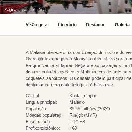
Página inicial
Malásia
Visão geral
Itinerário
Destaque
Galeria
A Malásia oferece uma combinação do novo e do velh
Os viajantes chegam à Malásia o ano inteiro para conh
Parque Nacional Taman Negara e as paisagens monta
de uma culinária exótica, a Malásia tem de tudo para
coquetéis saborosos. Os casais podem participar de
desfrutar de uma noite tranquila à beira-mar.
Capital:
Kuala Lumpur
Língua principal:
Malásio
População:
35.55 milhões (2024)
Moedas populares:
Ringgit (MYR)
Fuso horário:
UTC +8
Prefixo telefônico:
+60