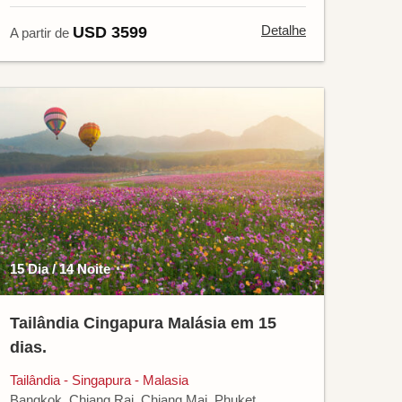
Detalhe
USD 3599
A partir de
15 Dia / 14 Noite
Tailândia Cingapura Malásia em 15
dias.
Tailândia - Singapura - Malasia
Bangkok, Chiang Rai, Chiang Mai, Phuket,