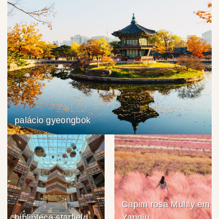
palácio gyeongbok
Capim rosa Muhly em
biblioteca starfield
Yangju