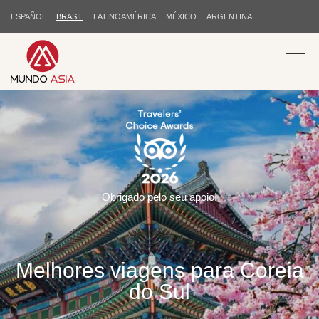
ESPAÑOL
BRASIL
LATINOAMÉRICA
MÉXICO
ARGENTINA
Obrigado pelo seu apoio!
Melhores viagens para Coreia
do Sul