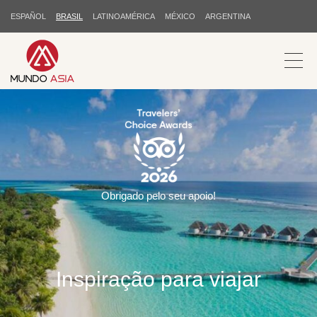
ESPAÑOL
BRASIL
LATINOAMÉRICA
MÉXICO
ARGENTINA
Obrigado pelo seu apoio!
Inspiração para viajar