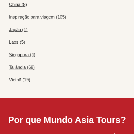
China (8)
Inspiração para viagem (105)
Japão (1)
Laos (5)
Singapura (4)
Tailândia (68)
Vietnã (19)
Por que Mundo Asia Tours?