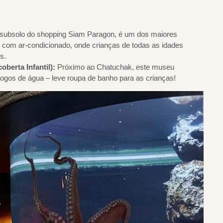
 subsolo do shopping Siam Paragon, é um dos maiores
to com ar-condicionado, onde crianças de todas as idades
s.
berta Infantil):
Próximo ao Chatuchak, este museu
 jogos de água – leve roupa de banho para as crianças!