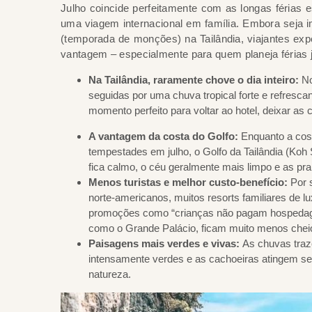
Julho coincide perfeitamente com as longas férias e
uma viagem internacional em família. Embora seja i
(temporada de monções) na Tailândia, viajantes ex
vantagem – especialmente para quem planeja férias j
Na Tailândia, raramente chove o dia inteiro:
No
seguidas por uma chuva tropical forte e refrescan
momento perfeito para voltar ao hotel, deixar a
A vantagem da costa do Golfo:
Enquanto a cost
tempestades em julho, o Golfo da Tailândia (Ko
fica calmo, o céu geralmente mais limpo e as pr
Menos turistas e melhor custo-benefício:
Por 
norte-americanos, muitos resorts familiares de l
promoções como “crianças não pagam hospedagem
como o Grande Palácio, ficam muito menos chei
Paisagens mais verdes e vivas:
As chuvas traz
intensamente verdes e as cachoeiras atingem seu
natureza.