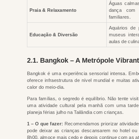
Águas calmas
Praia & Relaxamento
dança com 
familiares.
Aquários de p
Educação & Diversão
museus intera
aulas de culiná
2.1. Bangkok – A Metrópole Vibran
Bangkok
é uma experiência sensorial intensa. Embo
oferece infraestrutura de nível mundial e muitas a
calor do meio-dia.
Para famílias, o segredo é equilíbrio. Não tente vi
uma atividade cultural pela manhã com uma tarde
planeja férias julho na Tailândia com crianças.
1 – O que fazer:
Recomendamos priorizar atividade
pode deixar as crianças descansarem no hotel ou
8h00, almoce mais cedo e depois continue com as ati