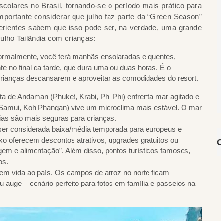
scolares no Brasil, tornando-se o período mais prático para
mportante considerar que julho faz parte da “Green Season”
perientes sabem que isso pode ser, na verdade, uma grande
ulho Tailândia com crianças:
rmalmente, você terá manhãs ensolaradas e quentes,
te no final da tarde, que dura uma ou duas horas. É o
s crianças descansarem e aproveitar as comodidades do resort.
a de Andaman (Phuket, Krabi, Phi Phi) enfrenta mar agitado e
h Samui, Koh Phangan) vive um microclima mais estável. O mar
aias são mais seguras para crianças.
ser considerada baixa/média temporada para europeus e
uxo oferecem descontos atrativos, upgrades gratuitos ou
 e alimentação”. Além disso, pontos turísticos famosos,
os.
em vida ao país. Os campos de arroz no norte ficam
 auge – cenário perfeito para fotos em família e passeios na