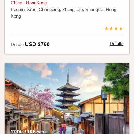
China - HongKong
Pequín, Xi’an, Chongqing, Zhangjiajie, Shanghái, Hong
Kong
★★★★
Detalle
USD 2760
Desde
17 Día / 16 Noche