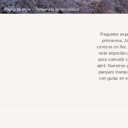
Página de inicio
Temporada de los cerezos
Paquetes espe
primavera, Ja
cerezos en flor
este espectácu
para coincidir 
abril. Nuestros
parques tranqui
con guías en e