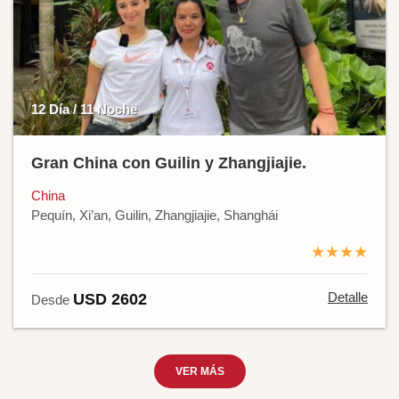
12 Día / 11 Noche
Gran China con Guilin y Zhangjiajie.
China
Pequín, Xi’an, Guilin, Zhangjiajie, Shanghái
★★★★
Detalle
USD 2602
Desde
VER MÁS