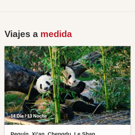
Viajes a
medida
14 Día / 13 Noche
Pequín, Xi’an, Chengdu, Le Shan,