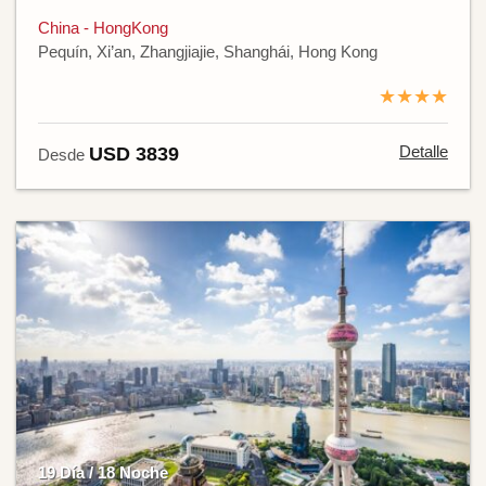
China - HongKong
Pequín, Xi’an, Zhangjiajie, Shanghái, Hong Kong
★★★★
Detalle
USD 3839
Desde
19 Día / 18 Noche