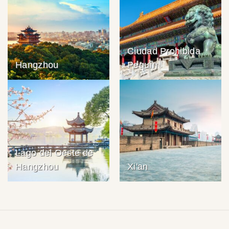
Ciudad Prohibida
Hangzhou
Pequín
Lago del Oeste de
Hangzhou
Xi'an