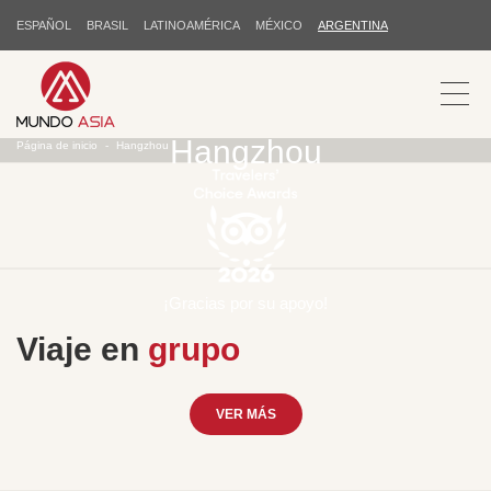
ESPAÑOL
BRASIL
LATINOAMÉRICA
MÉXICO
ARGENTINA
Hangzhou
Página de inicio
Hangzhou
¡Gracias por su apoyo!
Viaje en
grupo
VER MÁS