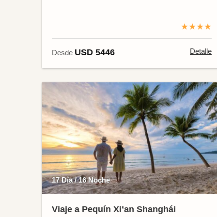
★★★★
Detalle
USD 5446
Desde
17 Día / 16 Noche
Viaje a Pequín Xi’an Shanghái