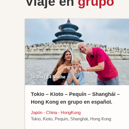
Viaje en
grupo
15 Día / 14 Noche
Tokio – Kioto – Pequín – Shanghái –
Hong Kong en grupo en español.
Japón - China - HongKong
Tokio, Kioto, Pequín, Shanghái, Hong Kong