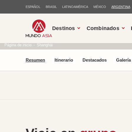
ESPAÑOL
BRASIL
LATINOAMÉRICA
MÉXICO
ARGENTINA
Destinos
Combinados
Página de inicio
Shanghái
Resumen
Itinerario
Destacados
Galería