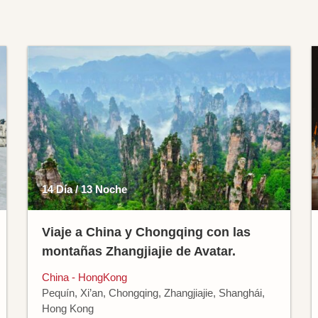
14 Día / 13 Noche
Viaje a China y Chongqing con las
montañas Zhangjiajie de Avatar.
China - HongKong
Pequín, Xi’an, Chongqing, Zhangjiajie, Shanghái,
Hong Kong