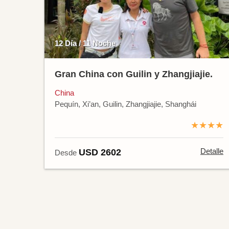
12 Día / 11 Noche
Gran China con Guilin y Zhangjiajie.
China
Pequín, Xi’an, Guilin, Zhangjiajie, Shanghái
★★★★
Detalle
USD 2602
Desde