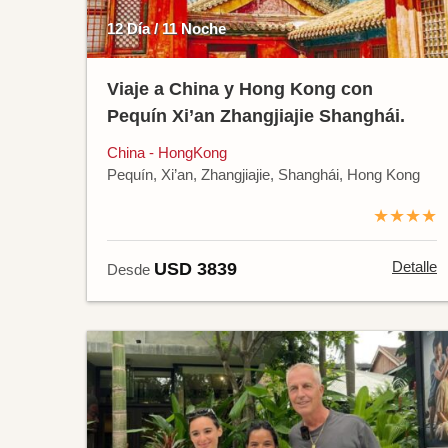
12 Día / 11 Noche
Viaje a China y Hong Kong con
Pequín Xi’an Zhangjiajie Shanghái.
China - HongKong
Pequín, Xi’an, Zhangjiajie, Shanghái, Hong Kong
★★★★
Detalle
USD 3839
Desde