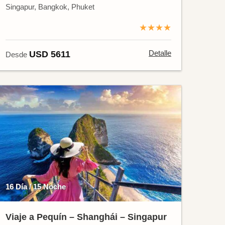
Singapur, Bangkok, Phuket
★★★★
Detalle
USD 5611
Desde
16 Día / 15 Noche
Viaje a Pequín – Shanghái – Singapur