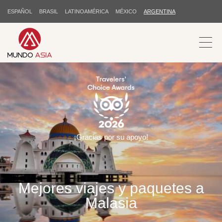
ESPAÑOL
BRASIL
LATINOAMÉRICA
MÉXICO
ARGENTINA
¡Gracias por su apoyo!
Mejores viajes y paquetes a
Malasia