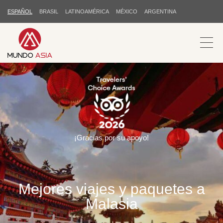
ESPAÑOL
BRASIL
LATINOAMÉRICA
MÉXICO
ARGENTINA
¡Gracias por su apoyo!
Mejores viajes y paquetes a
Malasia