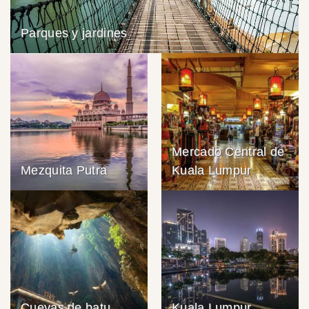
Parques y jardines
Mercado Central de
Mezquita Putra
Kuala Lumpur
Cuevas de batu
Kuala Lumpur