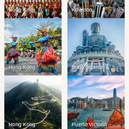
Hong Kong
Kowloon
Hong Kong
Buda gigante
Hong Kong
Puerto Victoria