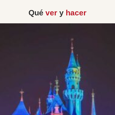
Qué
ver
y
hacer