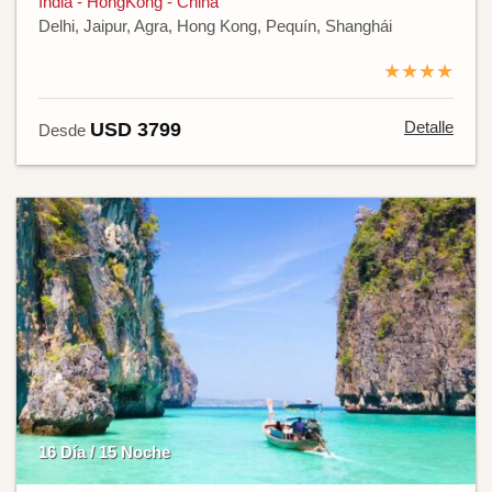
India - HongKong - China
Delhi, Jaipur, Agra, Hong Kong, Pequín, Shanghái
★★★★
Detalle
USD 3799
Desde
16 Día / 15 Noche