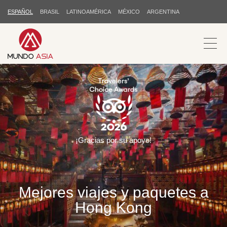
ESPAÑOL
BRASIL
LATINOAMÉRICA
MÉXICO
ARGENTINA
¡Gracias por su apoyo!
Mejores viajes y paquetes a
Hong Kong