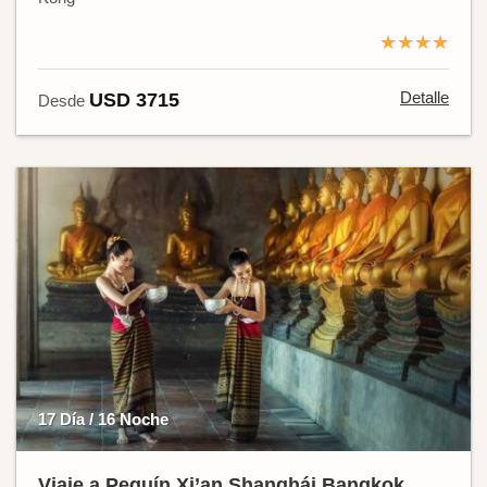
★★★★
Detalle
USD 3715
Desde
17 Día / 16 Noche
Viaje a Pequín Xi’an Shanghái Bangkok