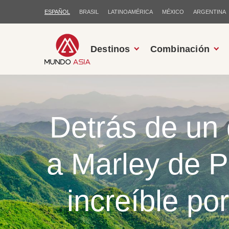
ESPAÑOL
BRASIL
LATINOAMÉRICA
MÉXICO
ARGENTINA
Destinos
Combinación
Detrás de un 
a Marley de P
increíble po