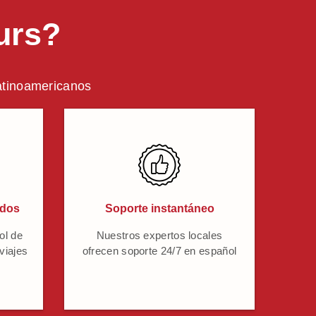
urs?
latinoamericanos
ados
Soporte instantáneo
ol de
Nuestros expertos locales
 viajes
ofrecen soporte 24/7 en español