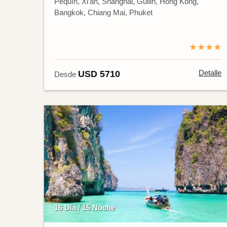
Pequín, Xi’an, Shanghái, Guilin, Hong Kong,
Bangkok, Chiang Mai, Phuket
★★★★
Detalle
USD 5710
Desde
16 Día / 15 Noche