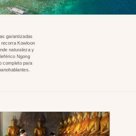
das garantizadas
y recorra Kowloon
onde naturaleza y
eleférico Ngong
io completo para
spanohablantes.