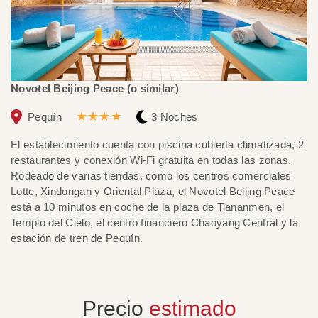
Novotel Beijing Peace (o similar)
Ce
★★★★
Pequín
3 Noches
El establecimiento cuenta con piscina cubierta climatizada, 2
El
restaurantes y conexión Wi-Fi gratuita en todas las zonas.
es
Rodeado de varias tiendas, como los centros comerciales
Na
Lotte, Xindongan y Oriental Plaza, el Novotel Beijing Peace
es
está a 10 minutos en coche de la plaza de Tiananmen, el
de
Templo del Cielo, el centro financiero Chaoyang Central y la
in
estación de tren de Pequín.
es
Precio
estimado