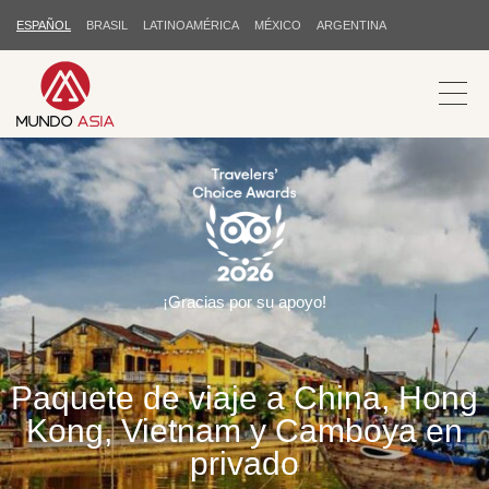
ESPAÑOL
BRASIL
LATINOAMÉRICA
MÉXICO
ARGENTINA
¡Gracias por su apoyo!
Paquete de viaje a China, Hong
Kong, Vietnam y Camboya en
privado