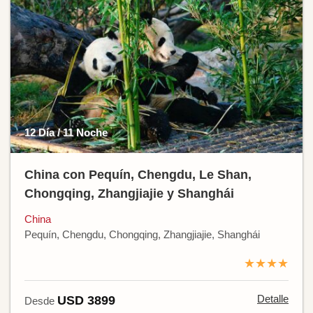
12 Día / 11 Noche
China con Pequín, Chengdu, Le Shan,
Chongqing, Zhangjiajie y Shanghái
China
Pequín, Chengdu, Chongqing, Zhangjiajie, Shanghái
★★★★
Detalle
USD 3899
Desde