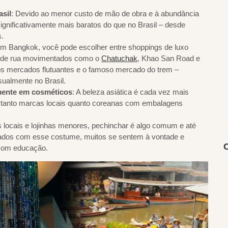
sil
: Devido ao menor custo de mão de obra e à abundância
ignificativamente mais baratos do que no Brasil – desde
s.
em Bangkok, você pode escolher entre shoppings de luxo
 de rua movimentados como o
Chatuchak
, Khao San Road e
 os mercados flutuantes e o famoso mercado do trem –
sualmente no Brasil.
lmente em cosméticos
: A beleza asiática é cada vez mais
ece tanto marcas locais quanto coreanas com embalagens
locais e lojinhas menores, pechinchar é algo comum e até
mados com esse costume, muitos se sentem à vontade e
com educação.