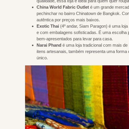
qualidade, essa loja é ideal para quem quer roup
China World Fabric Outlet
é um grande mercado
pechinchar no bairro Chinatown de Bangkok. Com
autêntica por preços mais baixos.
Exotic Thai
(4º andar, Siam Paragon) é uma loja
e com embalagens sofisticadas. É uma escolha po
bem-apresentados para levar para casa.
Narai Phand
é uma loja tradicional com mais de
itens artesanais, também representa uma forma d
único.