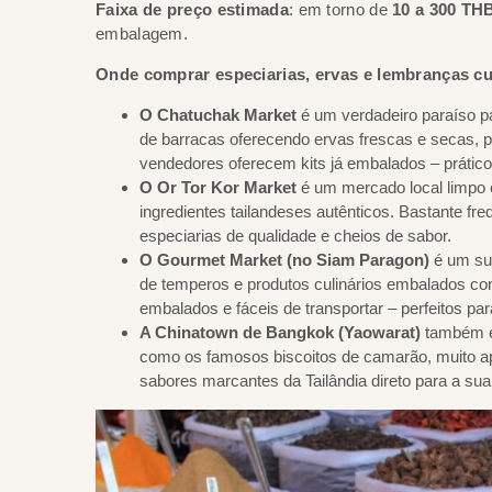
Faixa de preço estimada
: em torno de
10 a 300 THB
embalagem.
Onde comprar especiarias, ervas e lembranças cul
O Chatuchak Market
é um verdadeiro paraíso p
de barracas oferecendo ervas frescas e secas, p
vendedores oferecem kits já embalados – práticos
O Or Tor Kor Market
é um mercado local limpo 
ingredientes tailandeses autênticos. Bastante fr
especiarias de qualidade e cheios de sabor.
O Gourmet Market (no Siam Paragon)
é um su
de temperos e produtos culinários embalados co
embalados e fáceis de transportar – perfeitos pa
A Chinatown de Bangkok (Yaowarat)
também é 
como os famosos biscoitos de camarão, muito apr
sabores marcantes da Tailândia direto para a sua