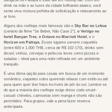
drink na mão e as luzes da cidade brilhando abaixo, você
sente uma mistura perfeita de sofisticação e relaxamento ao
ar livre.
Alguns dos rooftops mais famosos são o
Sky Bar no Lebua
(cenário do filme “Se Beber, Não Case 2”),
o Vertigo no
hotel Banyan Tree, o Octave no Marriott Hotel
, e o
Horizon em Pattaya.
Esses lugares servem coquetéis
(entre 600 e 1.000 THB, cerca de R$ 102-170), drinks sem
álcool, vinhos, cervejas e petiscos leves como pizzas e
saladas – ideal para uma noite refinada em um ambiente
tranquilo.
É uma ótima opção para casais em busca de um momento
romântico, viajantes solos querendo relaxar com estilo ou até
para quem quer tirar fotos incríveis do pôr do sol. Lembre-se
de que a maioria dos rooftops exige dress code smart-
casual: chinelos, camisetas sem manga e shorts não são
permitidos. Para grupos, vale a pena fazer reserva
antecipada.