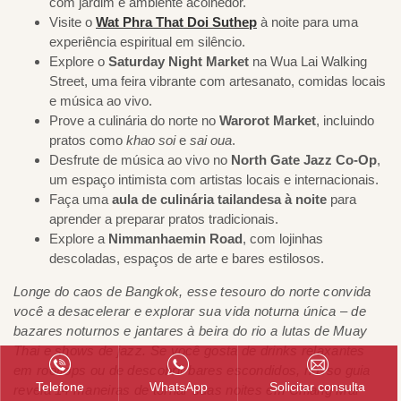
com jardim e ambiente acolhedor.
Visite o
Wat Phra That Doi Suthep
à noite para uma
experiência espiritual em silêncio.
Explore o
Saturday Night Market
na Wua Lai Walking
Street, uma feira vibrante com artesanato, comidas locais
e música ao vivo.
Prove a culinária do norte no
Warorot Market
, incluindo
pratos como
khao soi
e
sai oua
.
Desfrute de música ao vivo no
North Gate Jazz Co-Op
,
um espaço intimista com artistas locais e internacionais.
Faça uma
aula de culinária tailandesa à noite
para
aprender a preparar pratos tradicionais.
Explore a
Nimmanhaemin Road
, com lojinhas
descoladas, espaços de arte e bares estilosos.
Longe do caos de Bangkok, esse tesouro do norte convida
você a desacelerar e explorar sua vida noturna única – de
bazares noturnos e jantares à beira do rio a lutas de Muay
Thai e shows de jazz. Se você gosta de drinks relaxantes
em rooftops ou de descobrir bares escondidos, nosso guia
Telefone
WhatsApp
Solicitar consulta
revela 14 maneiras de tornar suas noites em Chiang Mai