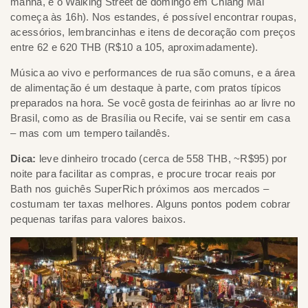
manhã, e o Walking Street de domingo em Chiang Mai
começa às 16h). Nos estandes, é possível encontrar roupas,
acessórios, lembrancinhas e itens de decoração com preços
entre 62 e 620 THB (R$10 a 105, aproximadamente).
Música ao vivo e performances de rua são comuns, e a área
de alimentação é um destaque à parte, com pratos típicos
preparados na hora. Se você gosta de feirinhas ao ar livre no
Brasil, como as de Brasília ou Recife, vai se sentir em casa
– mas com um tempero tailandês.
Dica:
leve dinheiro trocado (cerca de 558 THB, ~R$95) por
noite para facilitar as compras, e procure trocar reais por
Bath nos guichês SuperRich próximos aos mercados –
costumam ter taxas melhores. Alguns pontos podem cobrar
pequenas tarifas para valores baixos.