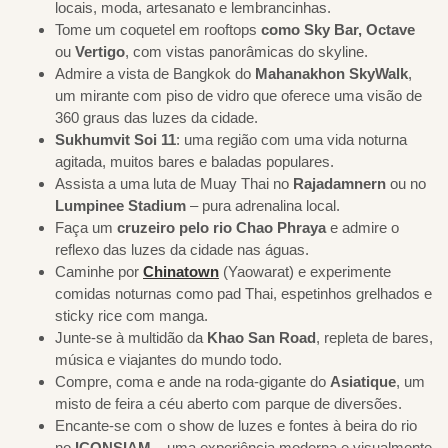
locais, moda, artesanato e lembrancinhas.
Tome um coquetel em rooftops
como Sky Bar, Octave
ou
Vertigo
, com vistas panorâmicas do skyline.
Admire a vista de Bangkok do
Mahanakhon SkyWalk
,
um mirante com piso de vidro que oferece uma visão de
360 graus das luzes da cidade.
Sukhumvit Soi 11
: uma região com uma vida noturna
agitada, muitos bares e baladas populares.
Assista a uma luta de Muay Thai no
Rajadamnern
ou no
Lumpinee Stadium
– pura adrenalina local.
Faça um
cruzeiro pelo rio Chao Phraya
e admire o
reflexo das luzes da cidade nas águas.
Caminhe por
Chinatown
(Yaowarat) e experimente
comidas noturnas como pad Thai, espetinhos grelhados e
sticky rice com manga.
Junte-se à multidão da
Khao San Road
, repleta de bares,
música e viajantes do mundo todo.
Compre, coma e ande na roda-gigante do
Asiatique
, um
misto de feira a céu aberto com parque de diversões.
Encante-se com o show de luzes e fontes à beira do rio
no
ICONSIAM
– uma experiência moderna e visualmente