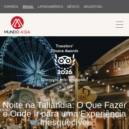
ESPAÑOL
BRASIL
LATINOAMÉRICA
MÉXICO
ARGENTINA
Obrigado pelo seu apoio!
Noite na Tailândia: O Que Fazer
e Onde Ir para uma Experiência
Inesquecível