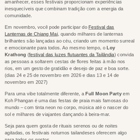
amanhecer, esses festivais proporcionam experiências
inesquecíveis que combinam tradição com a energia da
comunidade.
Em novembro, você pode participar do
Festival das
Lanternas de Chiang Mai
, quando milhares de lanternas
brilhantes são lançadas ao céu, criando um momento surreal
e emocionante para todos. Ao mesmo tempo, o
Loy
Krathong
(
festival das luzes flutuantes da Tailândia
)
convida
as pessoas a soltarem cestas de flores feitas à mão nos
rios, em um gesto de gratidão e desejo de paz e boa sorte.
(dias 24 e 25 de novembro em 2026 e dias 13 e 14 de
novembro em 2027)
Para uma vibe totalmente diferente, a
Full Moon Party
em
Koh Phangan é uma das festas de praia mais famosas do
mundo – com tinta neon no corpo, música até o nascer do
sol e milhares de viajantes dançando à beira-mar.
Seja para quem gosta de rituais serenos ou de noites
agitadas, os festivais noturnos tailandeses oferecem algo
para todos os gostos.