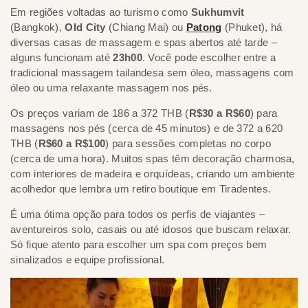
Em regiões voltadas ao turismo como
Sukhumvit
(Bangkok),
Old City
(Chiang Mai) ou
Patong
(Phuket), há
diversas casas de massagem e spas abertos até tarde –
alguns funcionam até
23h00
. Você pode escolher entre a
tradicional massagem tailandesa sem óleo, massagens com
óleo ou uma relaxante massagem nos pés.
Os preços variam de 186 a 372 THB (
R$30 a R$60
) para
massagens nos pés (cerca de 45 minutos) e de 372 a 620
THB (
R$60 a R$100
) para sessões completas no corpo
(cerca de uma hora). Muitos spas têm decoração charmosa,
com interiores de madeira e orquídeas, criando um ambiente
acolhedor que lembra um retiro boutique em Tiradentes.
É uma ótima opção para todos os perfis de viajantes –
aventureiros solo, casais ou até idosos que buscam relaxar.
Só fique atento para escolher um spa com preços bem
sinalizados e equipe profissional.