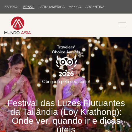
ESPAÑOL
BRASIL
LATINOAMÉRICA
MÉXICO
ARGENTINA
Obrigado pelo seu apoio!
Festival das Luzes Flutuantes
da Tailândia (Loy Krathong):
Onde ver, quando ir e dicas
úteis