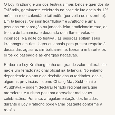
O Loy Krathong é um dos festivais mais belos e queridos da
Tailândia, geralmente celebrado na noite de lua cheia do 12º
mês lunar do calendário tailandês (por volta de novembro).
Em tailandês,
loy
significa “flutuar” e
krathong
é uma
pequena embarcação ou jangada feita, tradicionalmente, de
tronco de bananeira e decorada com flores, velas e
incensos. Na noite do festival, as pessoas soltam seus
krathongs em rios, lagos ou canais para prestar respeito à
deusa das águas e, simbolicamente, liberar a má sorte, os
erros do passado e as energias negativas.
Embora o Loy Krathong tenha um grande valor cultural, ele
não é um feriado nacional oficial na Tailândia. No entanto,
dependendo do ano e da decisão das autoridades locais,
algumas províncias – como Chiang Mai, Sukhothai e
Ayutthaya – podem declarar feriado regional para que
moradores e turistas possam aproveitar melhor as
celebrações. Por isso, a regulamentação dos feriados
durante o Loy Krathong pode variar bastante conforme a
região.