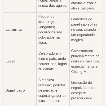
homenagear a
afastar o azar e
deusa das águas.
atrair bênçãos.
Pequenos
Lanternas de
krathongs
papel são soltas
(jangadas)
Lanternas
no céu, criando
decorados são
um espetáculo
colocados na
mágico.
água.
Comemorado
Celebrado em
principalmente no
todo o país, onde
Local
norte da Tailândia,
houver rios, lagos
especialmente em
ou canais.
Chiang Mai.
Simboliza
Liberação de
gratidão, pedidos
negatividades e
Significado
de perdão e
desejo de
esperança por um
prosperidade.
futuro melhor.