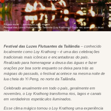
Página inicial
Inspiração para viagem
Festival das Luzes Flutuantes da Tailândia (Loy Krathong): Onde ver, quando ir e dicas
úteis
Festival das Luzes Flutuantes da Tailândia
– conhecido
localmente como Loy Krathong – é uma das celebrações
tradicionais mais icônicas e encantadoras do país.
Realizado para homenagear a deusa das águas e fazer
orações por boa sorte enquanto se deixa para trás as
mágoas do passado, o festival acontece na mesma noite de
lua cheia do Yi Peng, no norte da Tailândia.
Celebrado anualmente em todo o país, geralmente em
novembro, o Loy Krathong transforma rios, lagos e canais
em verdadeiros espetáculos iluminados.
Esse clima mágico tornou o Loy Krathong uma experiência