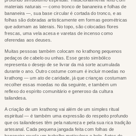
materiais naturais — como tronco de bananeira e folhas de
bananeira —, sua base circular é cortada do tronco, e as
folhas são dobradas artisticamente em formas geométricas
que adornam as laterais. No topo, são colocadas flores
frescas, uma vela acesa e varetas de incenso como
oferendas aos deuses.
Muitas pessoas também colocam no krathong pequenos
pedaços de cabelo ou unhas. Esse gesto simbólico
representa o desejo de se livrar da má sorte acumulada
durante o ano. Outro costume comum é incluir moedas no
krathong — um ato de caridade, já que crianças costumam
recolher essas moedas no dia seguinte, e também um
reflexo do espírito comunitário e generoso da cultura
tailandesa.
A criação de um krathong vai além de um simples ritual
espiritual — é também uma expressão do respeito profundo
que os tailandeses têm pela natureza e pela sua rica tradição
artesanal. Cada pequena jangada feita com folhas de
bananeira revela um trabalho meticuloso e belo. Antes de