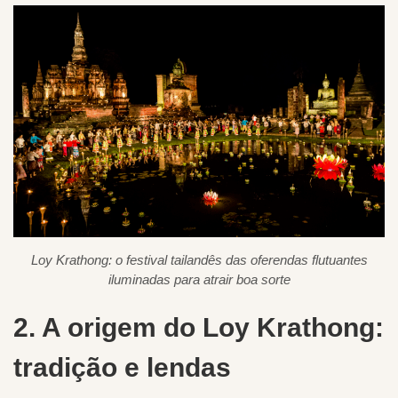
Loy Krathong: o festival tailandês das oferendas flutuantes
iluminadas para atrair boa sorte
2. A origem do Loy Krathong:
tradição e lendas