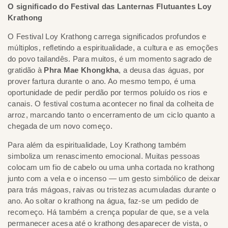
O significado do Festival das Lanternas Flutuantes Loy
Krathong
O Festival Loy Krathong carrega significados profundos e
múltiplos, refletindo a espiritualidade, a cultura e as emoções
do povo tailandês. Para muitos, é um momento sagrado de
gratidão à
Phra Mae Khongkha
, a deusa das águas, por
prover fartura durante o ano. Ao mesmo tempo, é uma
oportunidade de pedir perdão por termos poluído os rios e
canais. O festival costuma acontecer no final da colheita de
arroz, marcando tanto o encerramento de um ciclo quanto a
chegada de um novo começo.
Para além da espiritualidade, Loy Krathong também
simboliza um renascimento emocional. Muitas pessoas
colocam um fio de cabelo ou uma unha cortada no krathong
junto com a vela e o incenso — um gesto simbólico de deixar
para trás mágoas, raivas ou tristezas acumuladas durante o
ano. Ao soltar o krathong na água, faz-se um pedido de
recomeço. Há também a crença popular de que, se a vela
permanecer acesa até o krathong desaparecer de vista, o