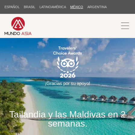
ESPAÑOL
BRASIL
LATINOAMÉRICA
MÉXICO
ARGENTINA
¡Gracias por su apoyo!
Tailandia y las Maldivas en 2
semanas.