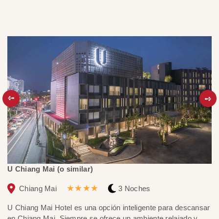
U Chiang Mai (o similar)
Mo
★★★★
Chiang Mai
3 Noches
U Chiang Mai Hotel es una opción inteligente para descansar
El
en Chiang Mai. Siempre se ofrece un ambiente relajado y
a 