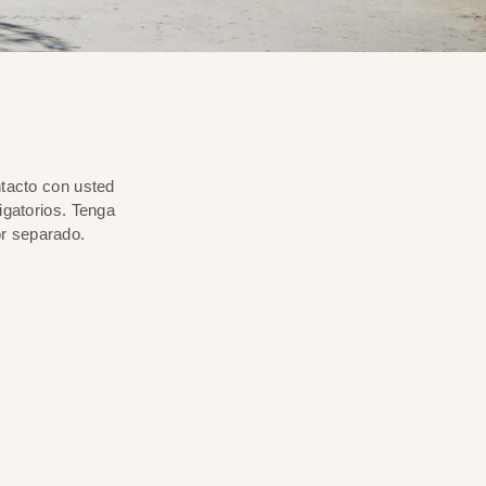
ntacto con usted
igatorios. Tenga
or separado.