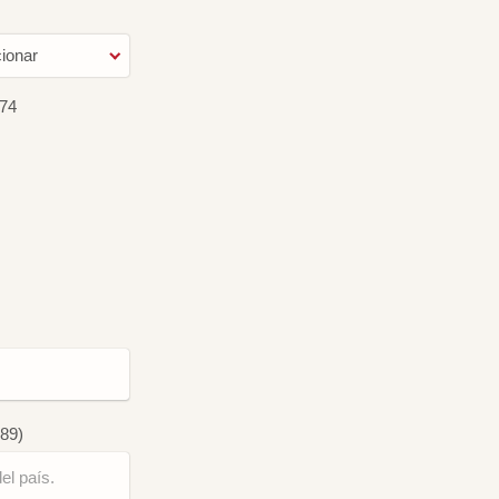
ionar
74
789)