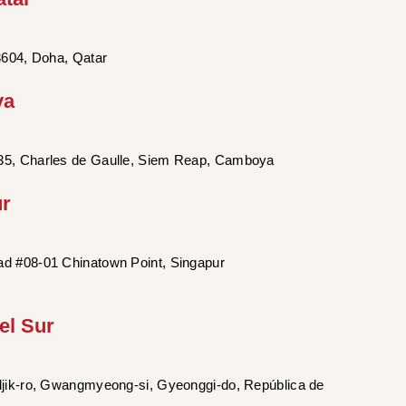
3604, Doha, Qatar
ya
35, Charles de Gaulle, Siem Reap, Camboya
ur
d #08-01 Chinatown Point, Singapur
el Sur
ljik-ro, Gwangmyeong-si, Gyeonggi-do, República de