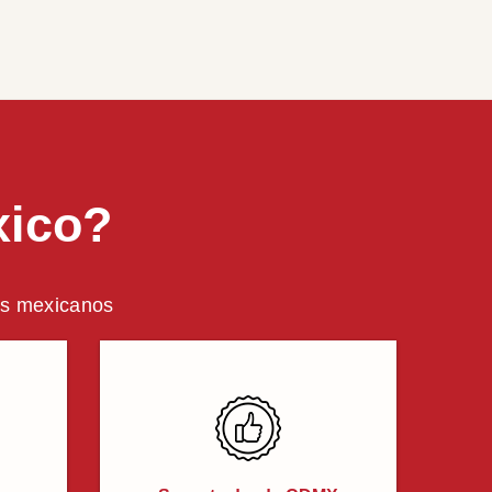
xico?
ros mexicanos