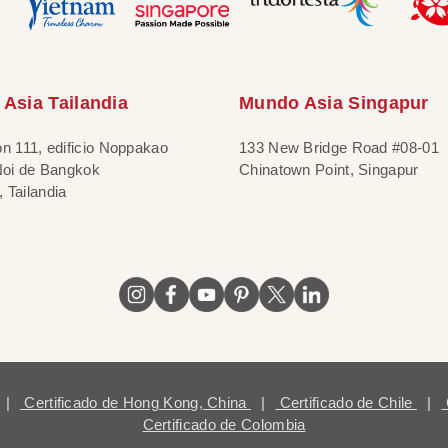
Asia Tailandia
Mundo Asia Singapur
ón 111, edificio Noppakao
133 New Bridge Road #08-01
 Noi de Bangkok
Chinatown Point, Singapur
 Tailandia
|
Certificado de Hong Kong, China
|
Certificado de Chile
|
Certificado de Colombia