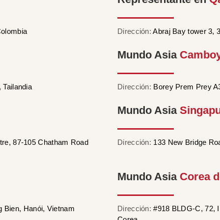
Colombia
Dirección:
Abraj Bay tower 3, 
Mundo Asia
Cambo
 Tailandia
Dirección:
Borey Prem Prey A
Mundo Asia
Singap
tre, 87-105 Chatham Road
Dirección:
133 New Bridge Roa
Mundo Asia
Corea d
ng Bien, Hanói, Vietnam
Dirección:
#918 BLDG-C, 72, I
Corea