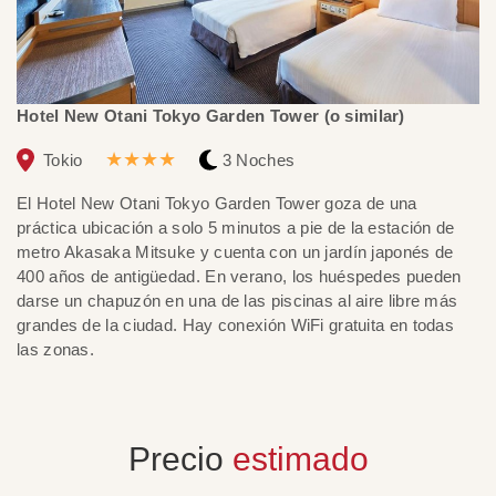
Hotel New Otani Tokyo Garden Tower (o similar)
Ky
★★★★
Tokio
3 Noches
El Hotel New Otani Tokyo Garden Tower goza de una
El
práctica ubicación a solo 5 minutos a pie de la estación de
y 
metro Akasaka Mitsuke y cuenta con un jardín japonés de
re
400 años de antigüedad. En verano, los huéspedes pueden
mo
darse un chapuzón en una de las piscinas al aire libre más
Te
grandes de la ciudad. Hay conexión WiFi gratuita en todas
in
las zonas.
Precio
estimado