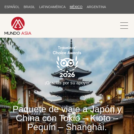
ESPAÑOL
BRASIL
LATINOAMÉRICA
MÉXICO
ARGENTINA
¡Gracias por su apoyo!
Paquete de viaje a Japón y
China con Tokio – Kioto –
Pequín – Shanghái.