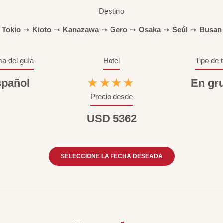
Destino
Tokio
➙
Kioto
➙
Kanazawa
➙
Gero
➙
Osaka
➙
Seúl
➙
Busan
ma del guía
Hotel
Tipo de 
pañol
★★★★
En gr
Precio desde
USD 5362
SELECCIONE LA FECHA DESEADA