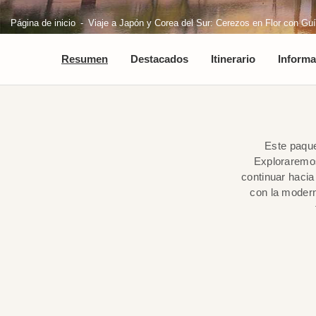
Página de inicio
Viaje a Japón y Corea del Sur: Cerezos en Flor con Gu
Resumen
Destacados
Itinerario
Informa
Este paque
Exploraremos
continuar hacia
con la modern