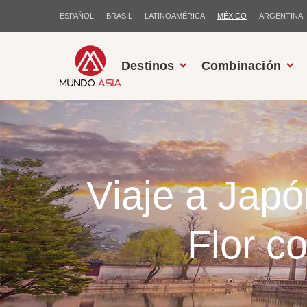
ESPAÑOL
BRASIL
LATINOAMÉRICA
MÉXICO
ARGENTINA
Destinos
Combinación
Viaje a Japó
Flor c