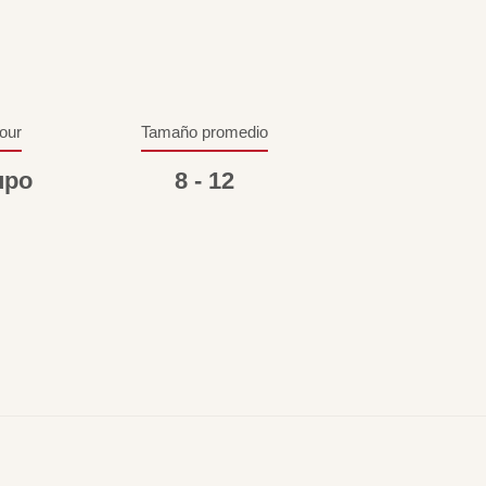
tour
Tamaño promedio
upo
8 - 12