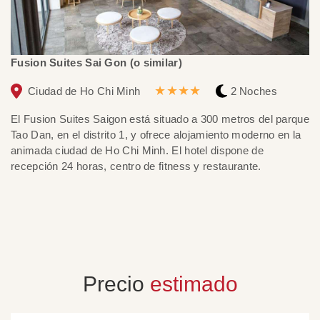
Fusion Suites Sai Gon (o similar)
R
★★★★
Ciudad de Ho Chi Minh
2 Noches
El Fusion Suites Saigon está situado a 300 metros del parque
Si
Tao Dan, en el distrito 1, y ofrece alojamiento moderno en la
l
animada ciudad de Ho Chi Minh. El hotel dispone de
go
recepción 24 horas, centro de fitness y restaurante.
mu
el
pa
re
Precio
estimado