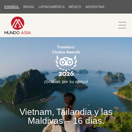
ESPAÑOL
BRASIL
LATINOAMÉRICA
MÉXICO
ARGENTINA
¡Gracias por su apoyo!
Vietnam, Tailandia y las
Maldivas – 16 días.