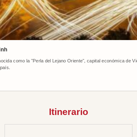
inh
nocida como la "Perla del Lejano Oriente", capital económica de V
 país.
Itinerario