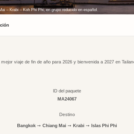
ai – Krabi – Koh Phi Phi, en grupo reducido en español.
ción
 mejor viaje de fin de año para 2026 y bienvenida a 2027 en Tailan
ID del paquete
MA24067
Destino
Bangkok
➙
Chiang Mai
➙
Krabi
➙
Islas Phi Phi