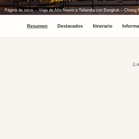
Página de inicio
Viaje de Año Nuevo a Tailandia con Bangkok – Chiang M
Resumen
Destacados
Itinerario
Informa
¡La