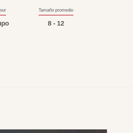
tour
Tamaño promedio
upo
8 - 12