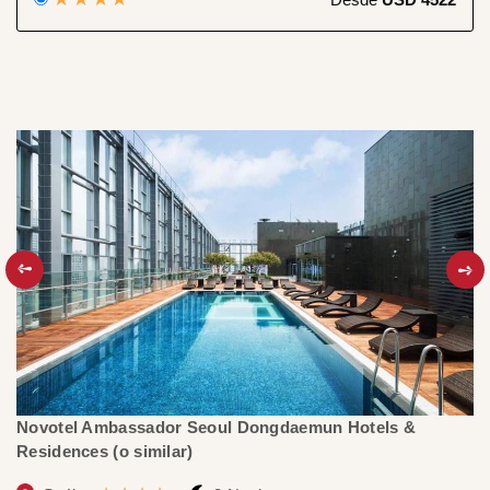
Novotel Ambassador Seoul Dongdaemun Hotels &
R
Residences (o similar)