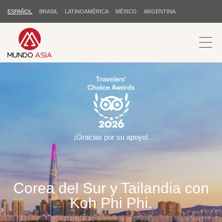
ESPAÑOL
BRASIL
LATINOAMÉRICA
MÉXICO
ARGENTINA
¡Gracias por su apoyo!
Corea del Sur y Tailandia con
Koh Phi Phi.