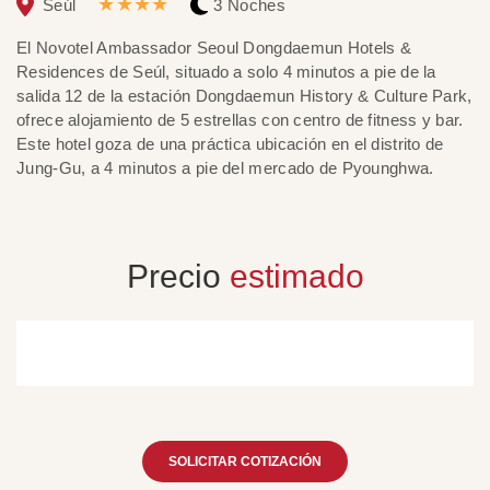
★★★★
Seúl
3 Noches
E
El Novotel Ambassador Seoul Dongdaemun Hotels &
en
Residences de Seúl, situado a solo 4 minutos a pie de la
ho
salida 12 de la estación Dongdaemun History & Culture Park,
in
ofrece alojamiento de 5 estrellas con centro de fitness y bar.
cu
Este hotel goza de una práctica ubicación en el distrito de
Jung-Gu, a 4 minutos a pie del mercado de Pyounghwa.
Precio
estimado
SOLICITAR COTIZACIÓN