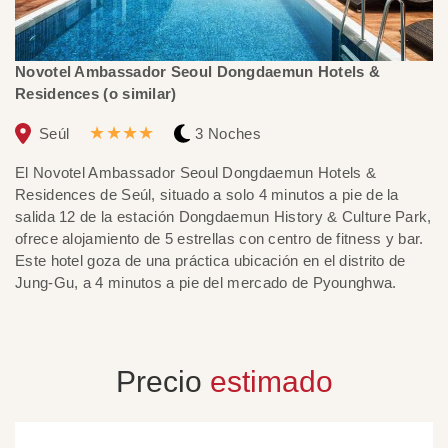
Novotel Ambassador Seoul Dongdaemun Hotels &
R
Residences (o similar)
★★★★
Seúl
3 Noches
E
El Novotel Ambassador Seoul Dongdaemun Hotels &
en
Residences de Seúl, situado a solo 4 minutos a pie de la
ho
salida 12 de la estación Dongdaemun History & Culture Park,
in
ofrece alojamiento de 5 estrellas con centro de fitness y bar.
cu
Este hotel goza de una práctica ubicación en el distrito de
Jung-Gu, a 4 minutos a pie del mercado de Pyounghwa.
Precio
estimado