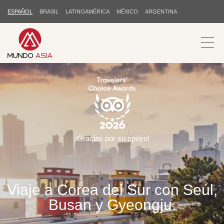
ESPAÑOL
BRASIL
LATINOAMÉRICA
MÉXICO
ARGENTINA
¡Gracias por su apoyo!
Viaje a Corea del Sur con Seúl,
Busan y Gyeongju.