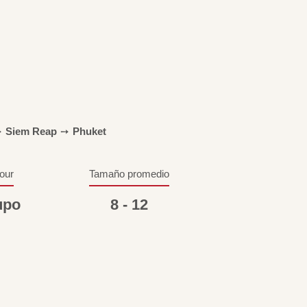
➙
Siem Reap
➙
Phuket
tour
Tamaño promedio
upo
8 - 12