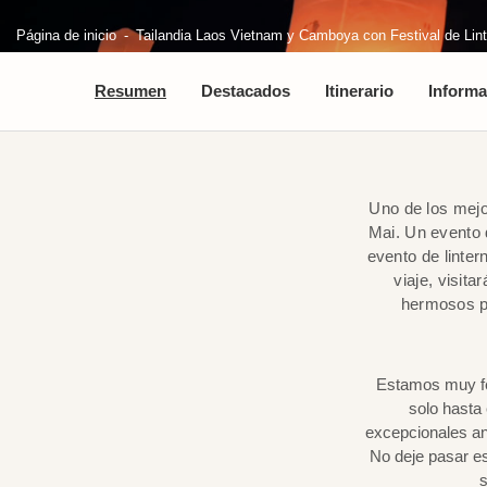
Página de inicio
Tailandia Laos Vietnam y Camboya con Festival de Lin
Resumen
Destacados
Itinerario
Informa
Uno de los mejo
Mai. Un evento d
evento de linter
viaje, visit
hermosos pa
Estamos muy fel
solo hasta
excepcionales an
No deje pasar e
s