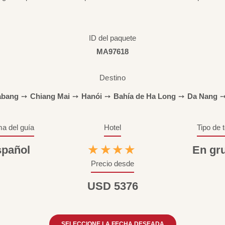
ID del paquete
MA97618
Destino
abang
➙
Chiang Mai
➙
Hanói
➙
Bahía de Ha Long
➙
Da Nang
ma del guía
Hotel
Tipo de 
pañol
★★★★
En gr
Precio desde
USD 5376
SELECCIONE LA FECHA DESEADA