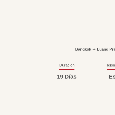
Bangkok
➙
Luang Pr
Duración
Idio
19 Días
Es