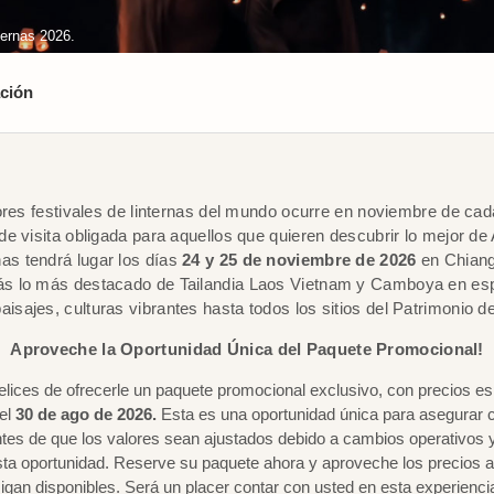
ternas 2026.
ción
res festivales de linternas del mundo ocurre en noviembre de ca
e visita obligada para aquellos que quieren descubrir lo mejor de
nas tendrá lugar los días
24 y 25 de noviembre de 2026
en Chiang
arás lo más destacado de Tailandia Laos Vietnam y Camboya en e
isajes, culturas vibrantes hasta todos los sitios del Patrimonio d
Aproveche la Oportunidad Única del Paquete Promocional!
ices de ofrecerle un paquete promocional exclusivo, con precios es
 el
30 de ago de 2026.
Esta es una oportunidad única para asegurar 
tes de que los valores sean ajustados debido a cambios operativos 
sta oportunidad. Reserve su paquete ahora y aproveche los precios a
igan disponibles.
Será un placer contar con usted en esta experienci