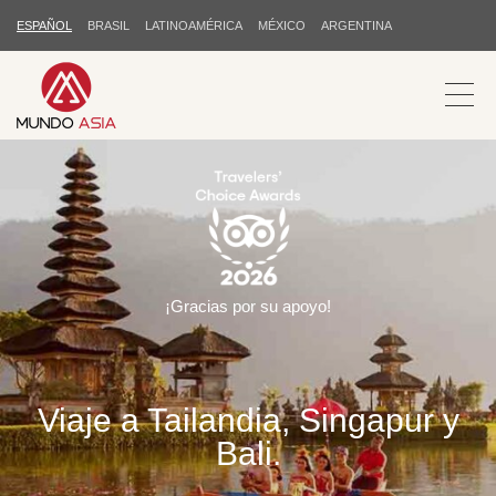
ESPAÑOL
BRASIL
LATINOAMÉRICA
MÉXICO
ARGENTINA
¡Gracias por su apoyo!
Viaje a Tailandia, Singapur y
Bali.