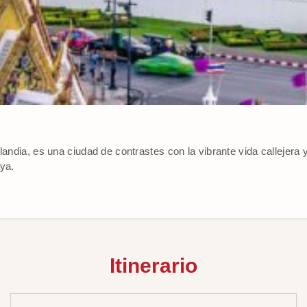
ilandia, es una ciudad de contrastes con la vibrante vida callejer
aya.
Itinerario