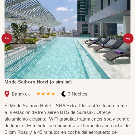
Mode Sathorn Hotel (o similar)
Th
★★★★
Bangkok
3 Noches
El Mode Sathorn Hotel – SHA Extra Plus está situado frente
El
a la estación de tren aéreo BTS de Surasak. Ofrece
SH
alojamiento elegante, WiFi gratuita, tratamientos spa y centro
pr
de fitness. Este hotel se encuentra a 15 minutos en coche de
vi
Silom Road y a 45 minutos en coche del aeropuerto de
al