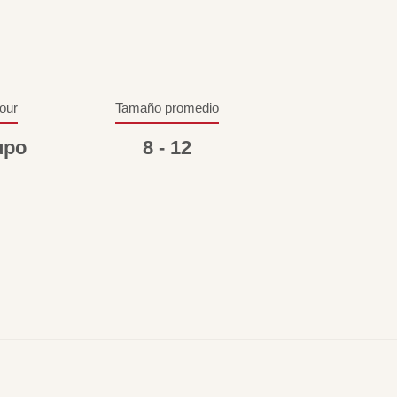
tour
Tamaño promedio
upo
8 - 12