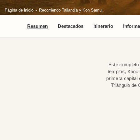
Página de inicio
Recorriendo Tailandia y Koh Samui.
Resumen
Destacados
Itinerario
Informa
Este completo 
templos, Kanch
primera capital
Triángulo de 