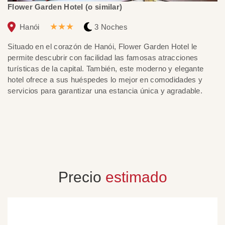
Flower Garden Hotel (o similar)
Bh
★★★
Hanói
3 Noches
Situado en el corazón de Hanói, Flower Garden Hotel le
Bh
permite descubrir con facilidad las famosas atracciones
cr
turísticas de la capital. También, este moderno y elegante
po
hotel ofrece a sus huéspedes lo mejor en comodidades y
eq
servicios para garantizar una estancia única y agradable.
El
ex
Precio
estimado