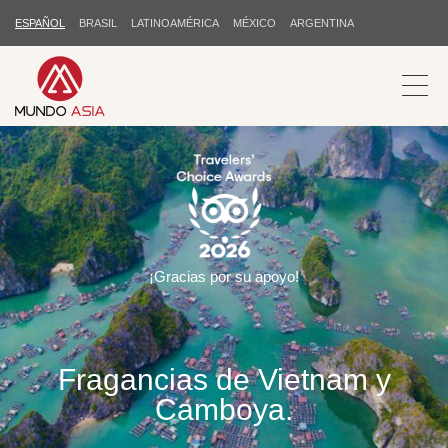
ESPAÑOL
BRASIL
LATINOAMÉRICA
MÉXICO
ARGENTINA
¡Gracias por su apoyo!
Fragancias de Vietnam y
Camboya.