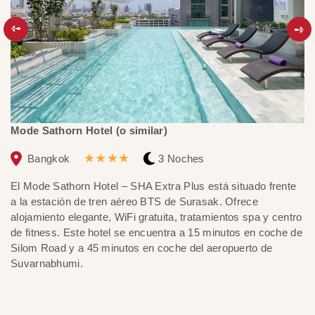
Mode Sathorn Hotel (o similar)
Th
★★★★
Bangkok
3 Noches
El Mode Sathorn Hotel – SHA Extra Plus está situado frente
El
a la estación de tren aéreo BTS de Surasak. Ofrece
SH
alojamiento elegante, WiFi gratuita, tratamientos spa y centro
pr
de fitness. Este hotel se encuentra a 15 minutos en coche de
vi
Silom Road y a 45 minutos en coche del aeropuerto de
al
Suvarnabhumi.
hi