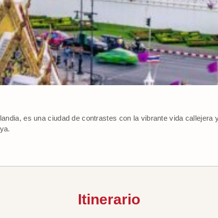
ilandia, es una ciudad de contrastes con la vibrante vida callejer
aya.
Itinerario