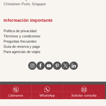
Chinatown Point, Singapur
Información importante
Política de privacidad
Términos y condiciones
Preguntas frecuentes
Guía de reserva y pago
Para agencias de viajes
Licencia de Vietnam
|
Certificado de Singapur
|
Llámanos
WhatsApp
Solicitar consulta
Certificado de Hong Kong, China
|
Registro de marcas en
Chile
|
Registro de marcas en Peru
|
Registro de