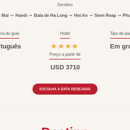
Destino
 Mai
➙
Hanói
➙
Baía de Ha Long
➙
Hoi An
➙
Siem Reap
➙
Phu
ma do guia
Hotel
Tipo de pa
rtuguês
★★★★
Em gr
Preço a partir de
USD 3710
ESCOLHA A DATA DESEJADA