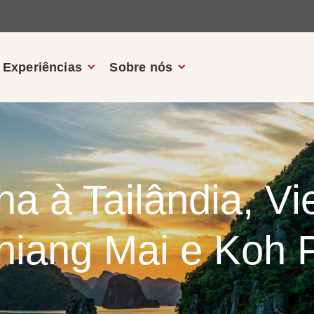
Experiências
Sobre nós
a à Tailândia, V
iang Mai e Koh P