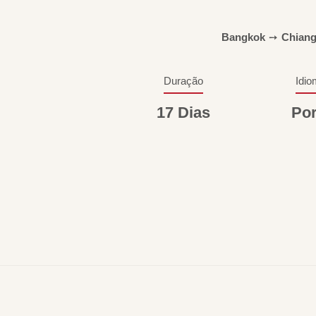
Bangkok
➙
Chiang
Duração
Idio
17 Dias
Po