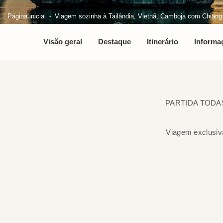
Página inicial
Viagem sozinha à Tailândia, Vietnã, Camboja com Chiang
Visão geral
Destaque
Itinerário
Informa
PARTIDA TODAS
Viagem exclusiv