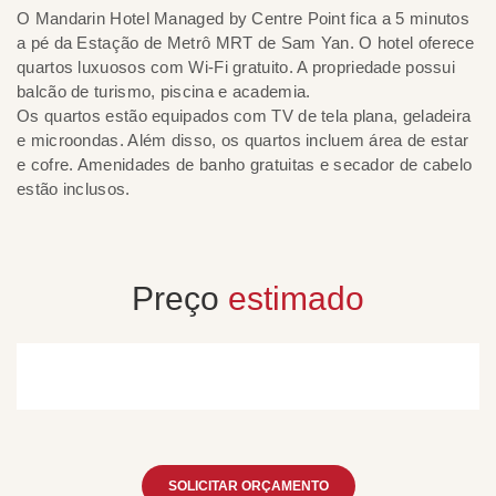
O Mandarin Hotel Managed by Centre Point fica a 5 minutos
L
a pé da Estação de Metrô MRT de Sam Yan. O hotel oferece
Be
quartos luxuosos com Wi-Fi gratuito. A propriedade possui
te
balcão de turismo, piscina e academia.
mo
Os quartos estão equipados com TV de tela plana, geladeira
co
e microondas. Além disso, os quartos incluem área de estar
em
e cofre. Amenidades de banho gratuitas e secador de cabelo
estão inclusos.
Preço
estimado
SOLICITAR ORÇAMENTO