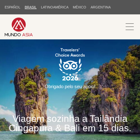
ESPAÑOL
BRASIL
LATINOAMÉRICA
MÉXICO
ARGENTINA
Obrigado pelo seu apoio!
Viagem sozinha a Tailândia
Cingapura & Bali em 15 dias.