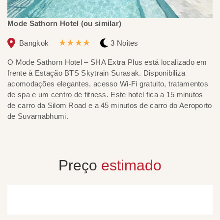
Mode Sathorn Hotel (ou similar)
T
★★★★
Bangkok
3 Noites
O Mode Sathorn Hotel – SHA Extra Plus está localizado em
Si
frente à Estação BTS Skytrain Surasak. Disponibiliza
T
acomodações elegantes, acesso Wi-Fi gratuito, tratamentos
ar
de spa e um centro de fitness. Este hotel fica a 15 minutos
te
de carro da Silom Road e a 45 minutos de carro do Aeroporto
qu
de Suvarnabhumi.
pr
Preço
estimado