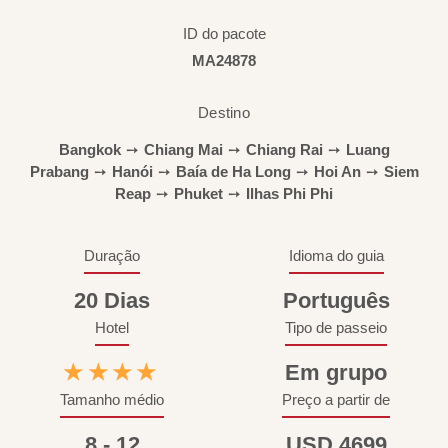
ID do pacote
MA24878
Destino
Bangkok
➙
Chiang Mai
➙
Chiang Rai
➙
Luang
Prabang
➙
Hanói
➙
Baía de Ha Long
➙
Hoi An
➙
Siem
Reap
➙
Phuket
➙
Ilhas Phi Phi
Duração
Idioma do guia
20 Dias
Português
Hotel
Tipo de passeio
★★★★
Em grupo
Tamanho médio
Preço a partir de
8 - 12
USD 4699