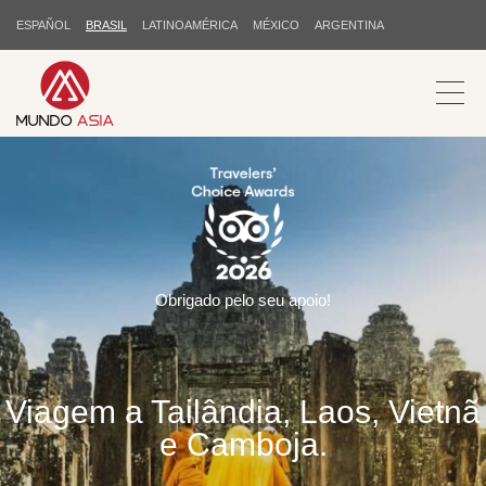
ESPAÑOL
BRASIL
LATINOAMÉRICA
MÉXICO
ARGENTINA
Obrigado pelo seu apoio!
Viagem a Tailândia, Laos, Vietnã
e Camboja.