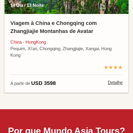
14 Dia / 13 Noite
Viagem à China e Chongqing com
Zhangjiajie Montanhas de Avatar
China - HongKong
Pequim, Xi’an, Chongqing, Zhangjiajie, Xangai, Hong
Kong
★★★★
Detalhe
USD 3598
A partir de
Por que Mundo Asia Tours?