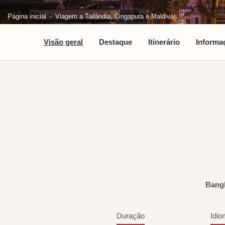
Página inicial
Viagem a Tailândia, Cingapura e Maldivas.
Visão geral
Destaque
Itinerário
Informa
Bang
Duração
Idio