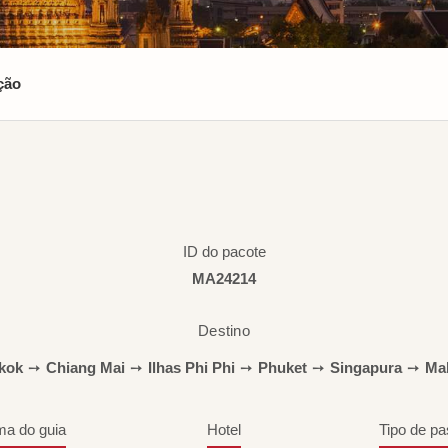
ção
ID do pacote
MA24214
Destino
kok
➙
Chiang Mai
➙
Ilhas Phi Phi
➙
Phuket
➙
Singapura
➙
Ma
ma do guia
Hotel
Tipo de pa