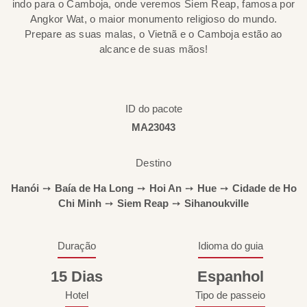
indo para o Camboja, onde veremos Siem Reap, famosa por
Angkor Wat, o maior monumento religioso do mundo.
Prepare as suas malas, o Vietnã e o Camboja estão ao
alcance de suas mãos!
ID do pacote
MA23043
Destino
Hanói
➙
Baía de Ha Long
➙
Hoi An
➙
Hue
➙
Cidade de Ho
Chi Minh
➙
Siem Reap
➙
Sihanoukville
Duração
Idioma do guia
15 Dias
Espanhol
Hotel
Tipo de passeio