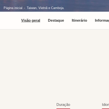
Página inicial
Taiwan, Vietnã e Camboja.
Visão geral
Destaque
Itinerário
Informa
Duração
Idio