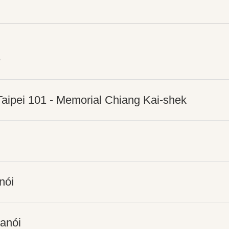
é
- Taipei 101 - Memorial Chiang Kai-shek
nói
Hanói