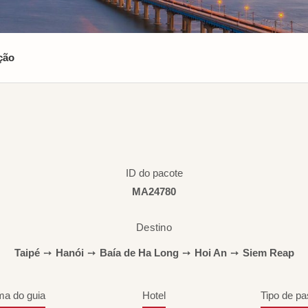
ção
ID do pacote
MA24780
Destino
Taipé
➙
Hanói
➙
Baía de Ha Long
➙
Hoi An
➙
Siem Reap
ma do guia
Hotel
Tipo de pa