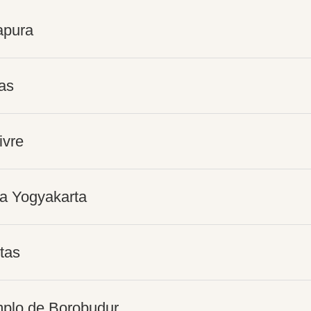
apura
tas
ivre
 a Yogyakarta
itas
mplo de Borobudur