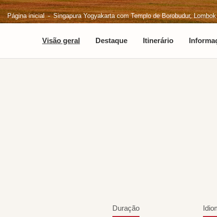
Página inicial
Singapura Yogyakarta com Templo de Borobudur, Lombok 
Visão geral
Destaque
Itinerário
Informa
Duração
Idio