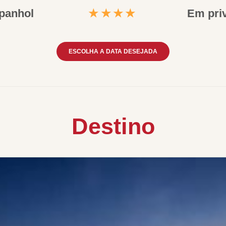
panhol
★★★★
Em pri
ESCOLHA A DATA DESEJADA
Destino