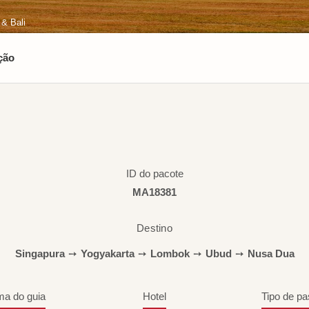
& Bali
ção
ID do pacote
MA18381
Destino
Singapura
➙
Yogyakarta
➙
Lombok
➙
Ubud
➙
Nusa Dua
ma do guia
Hotel
Tipo de pa