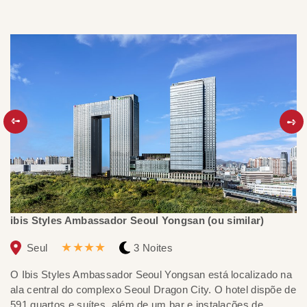
ibis Styles Ambassador Seoul Yongsan (ou similar)
Mo
★★★★
Seul
3 Noites
O Ibis Styles Ambassador Seoul Yongsan está localizado na
O 
ala central do complexo Seoul Dragon City. O hotel dispõe de
fr
591 quartos e suítes, além de um bar e instalações de
ac