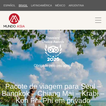
ESPAÑOL
BRASIL
LATINOAMÉRICA
MÉXICO
ARGENTINA
Obrigado pelo seu apoio!
Pacote de viagem para Seul –
Bangkok – Chiang Mai – Krabi –
Koh Phi Phi em privado