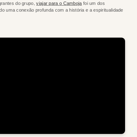
egrantes do grupo,
viajar para o Camboja
foi um dos
 uma conexão profunda com a história e a espiritualidade