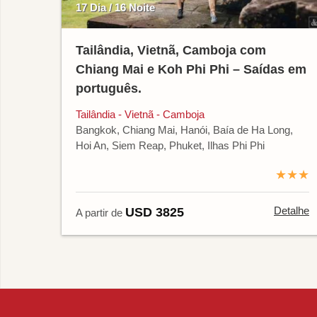
17 Dia / 16 Noite
Tailândia, Vietnã, Camboja com
Chiang Mai e Koh Phi Phi – Saídas em
português.
Tailândia - Vietnã - Camboja
Bangkok, Chiang Mai, Hanói, Baía de Ha Long,
Hoi An, Siem Reap, Phuket, Ilhas Phi Phi
★★★
Detalhe
USD 3825
A partir de