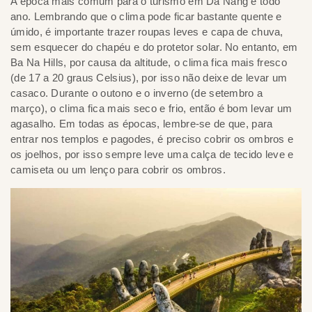
A época mais comum para o turismo em Da Nang é todo
ano. Lembrando que o clima pode ficar bastante quente e
úmido, é importante trazer roupas leves e capa de chuva,
sem esquecer do chapéu e do protetor solar. No entanto, em
Ba Na Hills, por causa da altitude, o clima fica mais fresco
(de 17 a 20 graus Celsius), por isso não deixe de levar um
casaco. Durante o outono e o inverno (de setembro a
março), o clima fica mais seco e frio, então é bom levar um
agasalho. Em todas as épocas, lembre-se de que, para
entrar nos templos e pagodes, é preciso cobrir os ombros e
os joelhos, por isso sempre leve uma calça de tecido leve e
camiseta ou um lenço para cobrir os ombros.