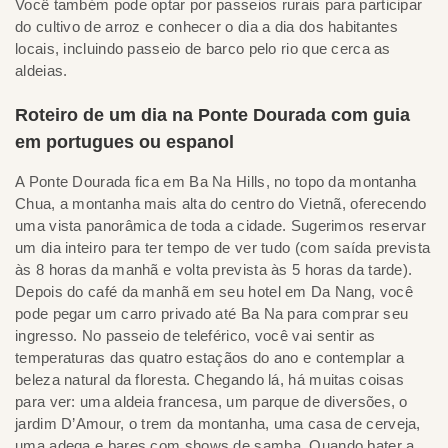
Você também pode optar por passeios rurais para participar
do cultivo de arroz e conhecer o dia a dia dos habitantes
locais, incluindo passeio de barco pelo rio que cerca as
aldeias.
Roteiro de um dia na Ponte Dourada com guia
em portugues ou espanol
A Ponte Dourada fica em Ba Na Hills, no topo da montanha
Chua, a montanha mais alta do centro do Vietnã, oferecendo
uma vista panorâmica de toda a cidade. Sugerimos reservar
um dia inteiro para ter tempo de ver tudo (com saída prevista
às 8 horas da manhã e volta prevista às 5 horas da tarde).
Depois do café da manhã em seu hotel em Da Nang, você
pode pegar um carro privado até Ba Na para comprar seu
ingresso. No passeio de teleférico, você vai sentir as
temperaturas das quatro estaçãos do ano e contemplar a
beleza natural da floresta. Chegando lá, há muitas coisas
para ver: uma aldeia francesa, um parque de diversões, o
jardim D’Amour, o trem da montanha, uma casa de cerveja,
uma adega e bares com shows de samba. Quando bater a