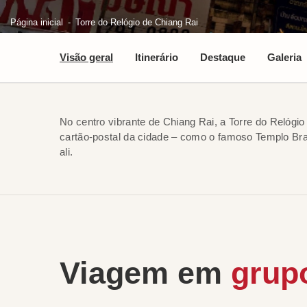
Página inicial
Torre do Relógio de Chiang Rai
Visão geral
Itinerário
Destaque
Galeria
No centro vibrante de Chiang Rai, a Torre do Relóg
cartão-postal da cidade – como o famoso Templo Br
ali.
Viagem em
grup