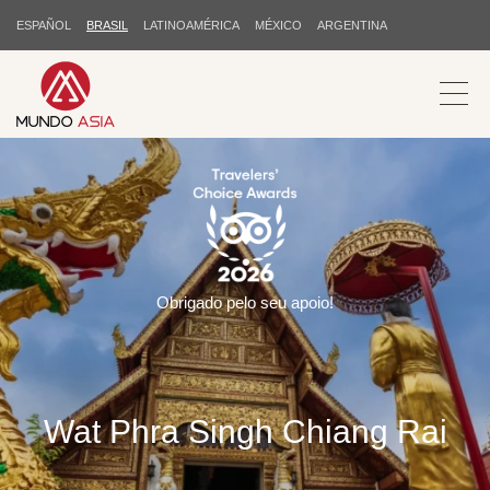
ESPAÑOL
BRASIL
LATINOAMÉRICA
MÉXICO
ARGENTINA
Obrigado pelo seu apoio!
Wat Phra Singh Chiang Rai