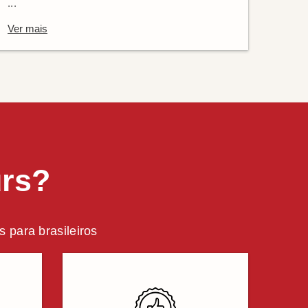
...
Ver mais
urs?
 para brasileiros