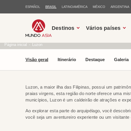
ESPAÑOL
BRASIL
LATINOAMÉRICA
MÉXICO
ARGENTINA
Destinos
Vários países
Página inicial
Luzon
Visão geral
Itinerário
Destaque
Galeria
Luzon, a maior ilha das Filipinas, possui um patrimô
praias virgens, esta região do norte oferece uma mis
municípios, Luzon é um caldeirão de atrações e exper
Ao explorar esta parte do arquipélago, você descobr
você seja um aventureiro experiente ou um visitante 