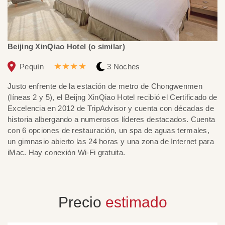
Beijing XinQiao Hotel (o similar)
Gr
★★★★
Pequín
3 Noches
Justo enfrente de la estación de metro de Chongwenmen
El
(líneas 2 y 5), el Beijng XinQiao Hotel recibió el Certificado de
Sh
Excelencia en 2012 de TripAdvisor y cuenta con décadas de
es
historia albergando a numerosos líderes destacados. Cuenta
ae
con 6 opciones de restauración, un spa de aguas termales,
es
un gimnasio abierto las 24 horas y una zona de Internet para
sa
iMac. Hay conexión Wi-Fi gratuita.
Precio
estimado