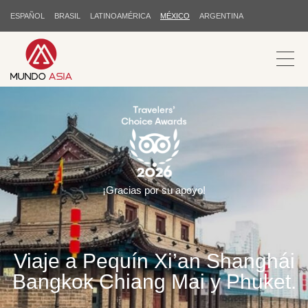
ESPAÑOL
BRASIL
LATINOAMÉRICA
MÉXICO
ARGENTINA
¡Gracias por su apoyo!
Viaje a Pequín Xi’an Shanghái
Bangkok Chiang Mai y Phuket.