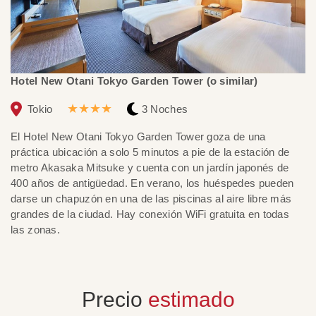
Hotel New Otani Tokyo Garden Tower (o similar)
Ky
★★★★
Tokio
3 Noches
El Hotel New Otani Tokyo Garden Tower goza de una
El
práctica ubicación a solo 5 minutos a pie de la estación de
y 
metro Akasaka Mitsuke y cuenta con un jardín japonés de
re
400 años de antigüedad. En verano, los huéspedes pueden
mo
darse un chapuzón en una de las piscinas al aire libre más
Te
grandes de la ciudad. Hay conexión WiFi gratuita en todas
in
las zonas.
Precio
estimado