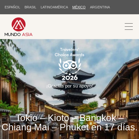
ESPAÑOL
BRASIL
LATINOAMÉRICA
MÉXICO
ARGENTINA
¡Gracias por su apoyo!
Tokio – Kioto – Bangkok –
Chiang Mai – Phuket en 17 días.