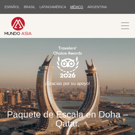
ESPAÑOL
BRASIL
LATINOAMÉRICA
MÉXICO
ARGENTINA
¡Gracias por su apoyo!
Paquete de Escala en Doha –
Qatar.