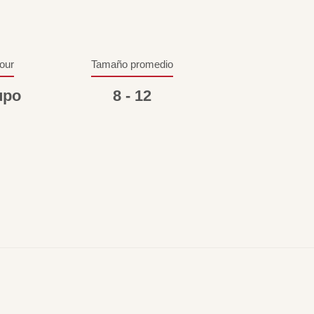
tour
Tamaño promedio
upo
8 - 12