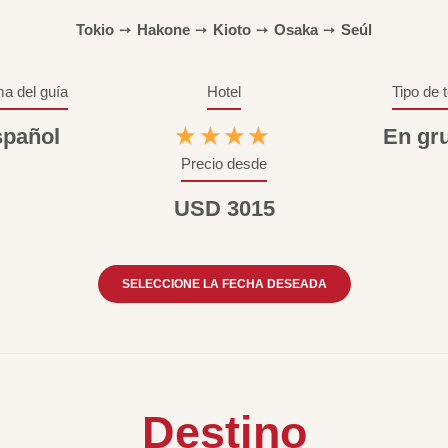
Tokio
➙
Hakone
➙
Kioto
➙
Osaka
➙
Seúl
ma del guía
Hotel
Tipo de 
pañol
★★★★
En gr
Precio desde
USD 3015
SELECCIONE LA FECHA DESEADA
Destino