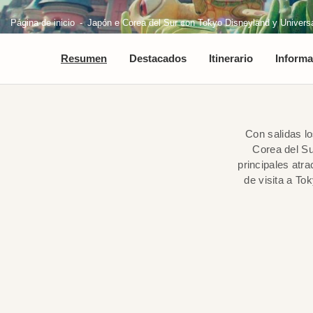
Página de inicio
Japón e Corea del Sur con Tokyo Disneyland y Univers
Resumen
Destacados
Itinerario
Informa
Con salidas l
Corea del Su
principales atr
de visita a T