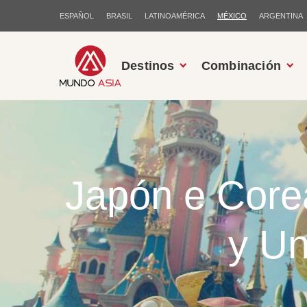
ESPAÑOL
BRASIL
LATINOAMÉRICA
MÉXICO
ARGENTINA
Destinos
Combinación
Japón e Core
y Un